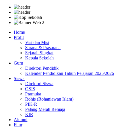
Home
Profil
Visi dan Misi
Sarana & Prasarana
Sejarah Singkat
Kepala Sekolah
Guru
Direktori Pendidik
Kalender Pendidikan Tahun Pelajaran 2025/2026
Siswa
Direktori Siswa
OSIS
Pramuka
Rohis (Rohaniawan Islam)
PIK-R
Palang Merah Remaja
KIR
Alumni
Fitur