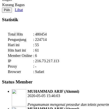
Kurang Bagus
Lihat
Statistik
Total Hits
: 480454
Pengunjung
: 224714
Hari ini
: 55
Hits hari ini
: 61
Member Online
: 6
IP
: 216.73.217.113
Proxy
: -
Browser
: Safari
Status Member
MUHAMMAD ARIF (Alumni)
2020-05-05 15:46:03
Pengumuman mengenai prosedur dan teknis penerima
MUHAMMAD ARIF (Alumni)