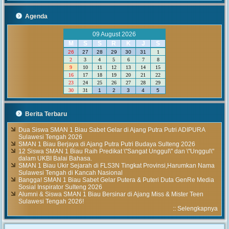
Agenda
09 August 2026
M
S
S
R
K
J
S
26
27
28
29
30
31
1
2
3
4
5
6
7
8
9
10
11
12
13
14
15
16
17
18
19
20
21
22
23
24
25
26
27
28
29
30
31
1
2
3
4
5
Berita Terbaru
Dua Siswa SMAN 1 Biau Sabet Gelar di Ajang Putra Putri ADIPURA
Sulawesi Tengah 2026
SMAN 1 Biau Berjaya di Ajang Putra Putri Budaya Sulteng 2026
12 Siswa SMAN 1 Biau Raih Predikat \"Sangat Unggul\" dan \"Unggul\"
dalam UKBI Balai Bahasa.
SMAN 1 Biau Ukir Sejarah di FLS3N Tingkat Provinsi,Harumkan Nama
Sulawesi Tengah di Kancah Nasional
Bangga! SMAN 1 Biau Sabet Gelar Putera & Puteri Duta GenRe Media
Sosial Inspirator Sulteng 2026
Alumni & Siswa SMAN 1 Biau Bersinar di Ajang Miss & Mister Teen
Sulawesi Tengah 2026!
::
Selengkapnya