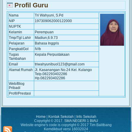
Profil Guru
Nama
Tri Wahyuni, S.Pd
NIP
197309062000122000
NUPTK
Kelamin
Perempuan
Tmp/Tgl Lahir
Madiun,6.9.73
Pelajaran
Bahasa Inggris
Pangkat/Gol
IV/b
Tugas
Kepala Perpustakaan
Tambahan
Email
triwahyunibuol123@gmail.com
Alamat Rumah
Jl. Kasanangan No.24 Kel. Kulango
Telp.082293402286
Hp.082293402286
Web/Blog
Pribadi
Profil/Prestasi
Home
|
Kontak Sekolah
|
Info Sekolah
Copyright © 2017.
SMA NEGERI 1 BIAU
Website engine's code is copyright © 2017 Tim Balitbang
Kemdikbud versi 16032024