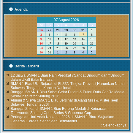
Agenda
07 August 2026
M
S
S
R
K
J
S
26
27
28
29
30
31
1
2
3
4
5
6
7
8
9
10
11
12
13
14
15
16
17
18
19
20
21
22
23
24
25
26
27
28
29
30
31
1
2
3
4
5
Berita Terbaru
12 Siswa SMAN 1 Biau Raih Predikat \"Sangat Unggul\" dan \"Unggul\"
dalam UKBI Balai Bahasa.
SMAN 1 Biau Ukir Sejarah di FLS3N Tingkat Provinsi,Harumkan Nama
Sulawesi Tengah di Kancah Nasional
Bangga! SMAN 1 Biau Sabet Gelar Putera & Puteri Duta GenRe Media
Sosial Inspirator Sulteng 2026
Alumni & Siswa SMAN 1 Biau Bersinar di Ajang Miss & Mister Teen
Sulawesi Tengah 2026!
Bangga! Srikandi SMAN 1 Biau Borong Medali di Kejuaraan
Taekwondo Sulteng Open Series & Gubernur Cup
Peringatan Hari Anak Nasional 2026 di SMAN 1 Biau: Wujudkan
Generasi Cerdas, Sehat, dan Berkarakter
::
Selengkapnya