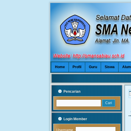
Home
Profil
Guru
Siswa
Alum
Pencarian
Login Member
:
Username