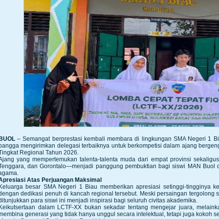
BUOL
– Semangat berprestasi kembali membara di lingkungan SMA Negeri 1 Bia
bangga mengirimkan delegasi terbaiknya untuk berkompetisi dalam ajang bergen
Tingkat Regional Tahun 2026.
Ajang yang mempertemukan talenta-talenta muda dari empat provinsi sekaligu
Tenggara, dan Gorontalo—menjadi panggung pembuktian bagi siswi MAN Buo
agama.
Apresiasi Atas Perjuangan Maksimal
Keluarga besar SMA Negeri 1 Biau memberikan apresiasi setinggi-tingginya 
dengan dedikasi penuh di kancah regional tersebut. Meski persaingan tergolong
ditunjukkan para siswi ini menjadi inspirasi bagi seluruh civitas akademika.
Keikutsertaan dalam LCTF-XX bukan sekadar tentang mengejar juara, melaink
membina generasi yang tidak hanya unggul secara intelektual, tetapi juga kokoh se