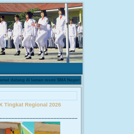
t datang di laman resmi SMA Negeri 1 Biau | Pengumuman hasil se
X Tingkat Regional 2026