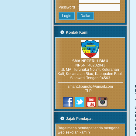
:
Password
Kontak Kami
SMA NEGERI 1 BIAU
NPSN :
40202043
Jl. MA. Turungku No.74, Kelurahan
Kali, Kecamatan Biau, Kabupaten Buol,
Sulawesi Tengah 94563
sman1lipunoto@gmail.com
TLP : -
Jajak Pendapat
Bagaimana pendapat anda mengenai
web sekolah kami ?