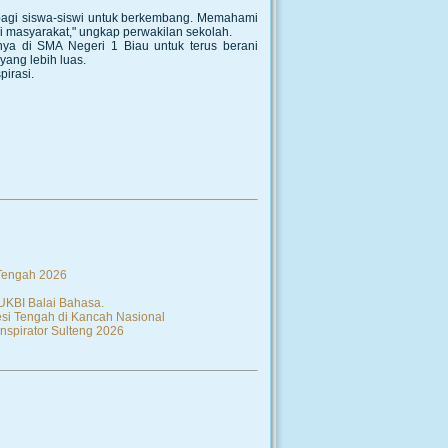
g bagi siswa-siswi untuk berkembang. Memahami
i masyarakat," ungkap perwakilan sekolah.
nnya di SMA Negeri 1 Biau untuk terus berani
ang lebih luas.
pirasi.
 Tengah 2026
 UKBI Balai Bahasa.
si Tengah di Kancah Nasional
nspirator Sulteng 2026