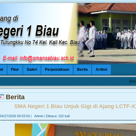
ni
Fitur
Galeri
Perpustakaan
Berita
Artikel
Selama
Berita
SMA Negeri 1 Biau Unjuk Gigi di Ajang LCTF-X
04/27/2026 09:03:54
|
Admin
|
Dibaca: 102 kali