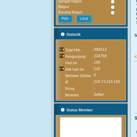
Sangat bagus
Bagus
Kurang Bagus
Lihat
Statistik
S
: 480513
Total Hits
: 224760
Pengunjung
K
: 100
Hari ini
: 120
Hits hari ini
: 6
Member Online
: 216.73.216.165
IP
: -
Proxy
: Safari
Browser
Status Member
S
MUHAMMAD ARIF
(Alumni)
2020-05-05 15:46:03