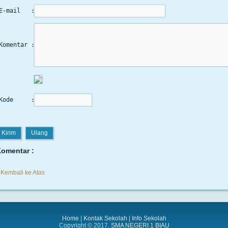
E-mail   :
Komentar :
Kode     :
omentar :
Kembali ke Atas
Home
|
Kontak Sekolah
|
Info Sekolah
Copyright © 2017.
SMA NEGERI 1 BIAU