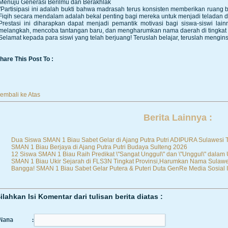
Menuju Generasi Berilmu dan Berakhlak
"Partisipasi ini adalah bukti bahwa madrasah terus konsisten memberikan ruan
Fiqih secara mendalam adalah bekal penting bagi mereka untuk menjadi teladan d
Prestasi ini diharapkan dapat menjadi pemantik motivasi bagi siswa-siswi lai
melangkah, mencoba tantangan baru, dan mengharumkan nama daerah di tingkat y
Selamat kepada para siswi yang telah berjuang! Teruslah belajar, teruslah mengins
hare This Post To :
embali ke Atas
Berita Lainnya :
Dua Siswa SMAN 1 Biau Sabet Gelar di Ajang Putra Putri ADIPURA Sulawesi
SMAN 1 Biau Berjaya di Ajang Putra Putri Budaya Sulteng 2026
12 Siswa SMAN 1 Biau Raih Predikat \"Sangat Unggul\" dan \"Unggul\" dalam
SMAN 1 Biau Ukir Sejarah di FLS3N Tingkat Provinsi,Harumkan Nama Sulawe
Bangga! SMAN 1 Biau Sabet Gelar Putera & Puteri Duta GenRe Media Sosial I
ilahkan Isi Komentar dari tulisan berita diatas :
Nama     :