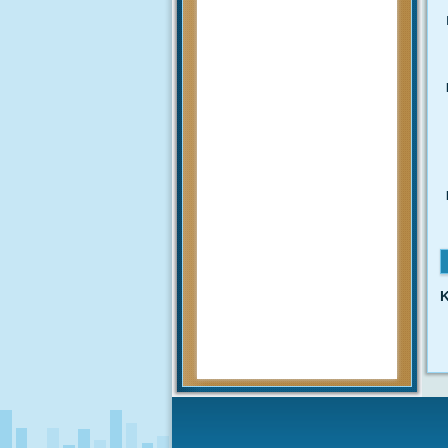
Pengumuman
mengenai prosedur dan teknis
penerimaan peserta didik baru
tahun 2020 akan diumumkan
setelah rapat pembahasan hal
tersebut yang akan...
MUHAMMAD ARIF
(Alumni)
2018-12-05 10:42:02
Get prepared to be
amazed of the 21st century
educational system!
JUNIARTI
ABDURRAHMAN HI.
TAHIR (Guru)
K
2017-06-02 14:27:29
Alhamdulillah SMAN 1 Biau
kembali menerima siswa baru
tahun pelajaran 2017/2018