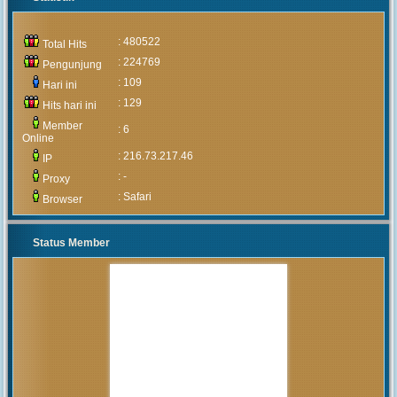
: 480522
Total Hits
: 224769
Pengunjung
: 109
Hari ini
: 129
Hits hari ini
Member
: 6
Online
: 216.73.217.46
IP
: -
Proxy
: Safari
Browser
Status Member
MUHAMMAD ARIF
(Alumni)
2020-05-05 15:46:03
Pengumuman mengenai prosedur
dan teknis penerimaan peserta
didik baru tahun 2020 akan
diumumkan setelah rapat
pembahasan hal tersebut yang