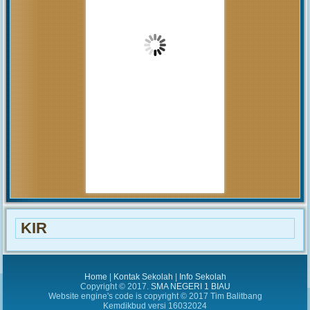
akan...
MUHAMMAD ARIF
(Alumni)
2018-12-05 10:42:02
Get prepared to be amazed of the
21st century educational system!
JUNIARTI
ABDURRAHMAN HI.
TAHIR (Guru)
2017-06-02 14:27:29
Alhamdulillah SMAN 1
Biau kembali menerima siswa baru
tahun pelajaran 2017/2018
KIR
Home
|
Kontak Sekolah
|
Info Sekolah
Copyright © 2017.
SMA NEGERI 1 BIAU
Website engine's code is copyright © 2017 Tim Balitbang
Kemdikbud versi 16032024