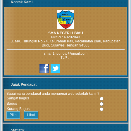
Kontak Kami
SMA NEGERI 1 BIAU
NPSN :
40202043
Jl. MA. Turungku No.74, Kelurahan Kali, Kecamatan Biau, Kabupaten
Buol, Sulawesi Tengah 94563
sman1lipunoto@gmail.com
TLP : -
Jajak Pendapat
Bagaimana pendapat anda mengenai web sekolah kami ?
Sangat bagus
Bagus
Kurang Bagus
Lihat
Statistik