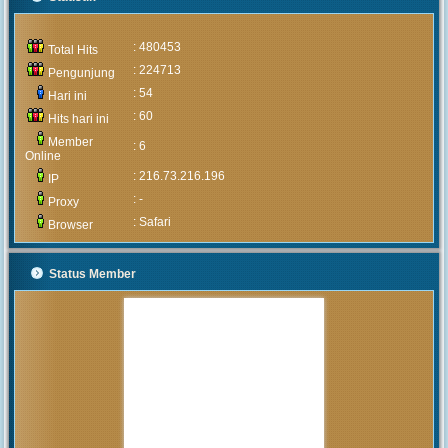
: 480453
Total Hits
: 224713
Pengunjung
: 54
Hari ini
: 60
Hits hari ini
Member
: 6
Online
: 216.73.216.196
IP
: -
Proxy
: Safari
Browser
Status Member
MUHAMMAD ARIF
(Alumni)
2020-05-05 15:46:03
Pengumuman mengenai prosedur
dan teknis penerimaan peserta
didik baru tahun 2020 akan
diumumkan setelah rapat
pembahasan hal tersebut yang