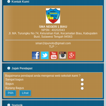
Kontak Kami
SMA NEGERI 1 BIAU
NPSN :
40202043
Jl. MA. Turungku No.74, Kelurahan Kali, Kecamatan Biau, Kabupaten
Buol, Sulawesi Tengah 94563
sman1lipunoto@gmail.com
TLP : -
Jajak Pendapat
Bagaimana pendapat anda mengenai web sekolah kami ?
Sangat bagus
Bagus
Kurang Bagus
Lihat
Statistik