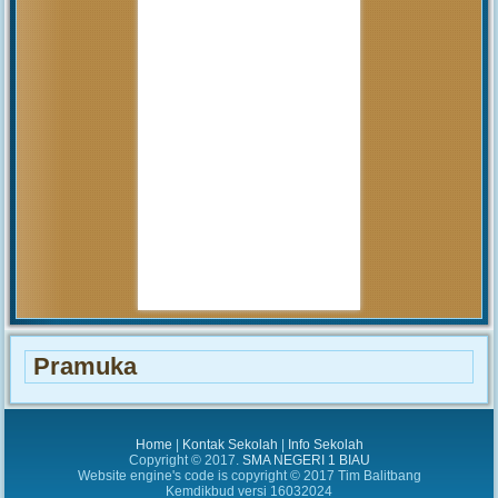
akan...
MUHAMMAD ARIF
(Alumni)
2018-12-05 10:42:02
Get prepared to be amazed of the
21st century educational system!
JUNIARTI
ABDURRAHMAN HI.
TAHIR (Guru)
2017-06-02 14:27:29
Alhamdulillah SMAN 1
Biau kembali menerima siswa baru
tahun pelajaran 2017/2018
Pramuka
Home
|
Kontak Sekolah
|
Info Sekolah
Copyright © 2017.
SMA NEGERI 1 BIAU
Website engine's code is copyright © 2017 Tim Balitbang
Kemdikbud versi 16032024