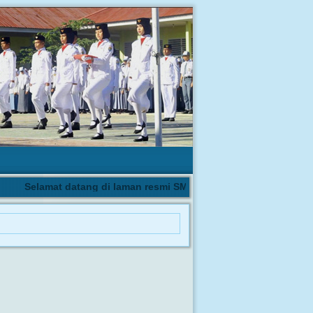
Selamat datang di laman resmi SMA Negeri 1 Biau | Pengumuma