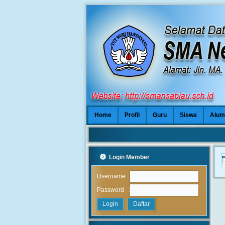
Home
Profil
Guru
Siswa
Alum
Login Member
:
Username
:
Password