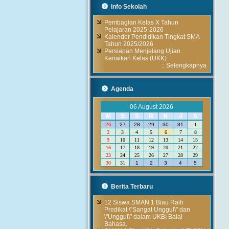
Info Sekolah
Pembagian Kelas X Tahun
Pelajaran 2025-2026
Kalender Pendidikan Tingkat SMA
Tahun 2025/2026
Persiapan Menjelang Ujian
Kenaikan Kelas (UKK)
::
Selengkapnya
Agenda
06 August 2026
M
S
S
R
K
J
S
26
27
28
29
30
31
1
2
3
4
5
6
7
8
9
10
11
12
13
14
15
16
17
18
19
20
21
22
23
24
25
26
27
28
29
30
31
1
2
3
4
5
Berita Terbaru
12 Siswa SMAN 1 Biau Raih
Predikat \"Sangat Unggul\" dan
\"Unggul\" dalam UKBI Balai
Bahasa.