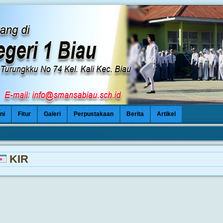
ni
Fitur
Galeri
Perpustakaan
Berita
Artikel
KIR