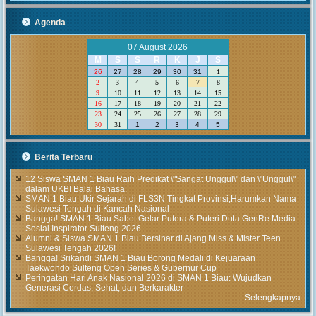
Agenda
07 August 2026
M
S
S
R
K
J
S
26
27
28
29
30
31
1
2
3
4
5
6
7
8
9
10
11
12
13
14
15
16
17
18
19
20
21
22
23
24
25
26
27
28
29
30
31
1
2
3
4
5
Berita Terbaru
12 Siswa SMAN 1 Biau Raih Predikat \"Sangat Unggul\" dan \"Unggul\"
dalam UKBI Balai Bahasa.
SMAN 1 Biau Ukir Sejarah di FLS3N Tingkat Provinsi,Harumkan Nama
Sulawesi Tengah di Kancah Nasional
Bangga! SMAN 1 Biau Sabet Gelar Putera & Puteri Duta GenRe Media
Sosial Inspirator Sulteng 2026
Alumni & Siswa SMAN 1 Biau Bersinar di Ajang Miss & Mister Teen
Sulawesi Tengah 2026!
Bangga! Srikandi SMAN 1 Biau Borong Medali di Kejuaraan
Taekwondo Sulteng Open Series & Gubernur Cup
Peringatan Hari Anak Nasional 2026 di SMAN 1 Biau: Wujudkan
Generasi Cerdas, Sehat, dan Berkarakter
::
Selengkapnya