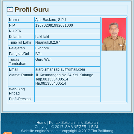
Profil Guru
Nama
Ajar Baskoro, S.Pd
NIP
196702081992031000
NUPTK
Kelamin
Laki-laki
Tmp/Tgl Lahir
Nganjuk,8.2.67
Pelajaran
Ekonomi
Pangkat/Gol
IV/b
Tugas
Guru Wali
Tambahan
Email
ajarb.smansabiau@gmail.com
Alamat Rumah
Jl. Kasanangan No.24 Kel. Kulango
Telp.081355400514
Hp.081355400514
Web/Blog
Pribadi
Profil/Prestasi
Home
|
Kontak Sekolah
|
Info Sekolah
Copyright © 2017.
SMA NEGERI 1 BIAU
Website engine's code is copyright © 2017 Tim Balitbang