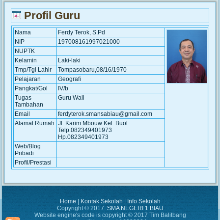
Profil Guru
Nama
Ferdy Terok, S.Pd
NIP
197008161997021000
NUPTK
Kelamin
Laki-laki
Tmp/Tgl Lahir
Tompasobaru,08/16/1970
Pelajaran
Geografi
Pangkat/Gol
IV/b
Tugas
Guru Wali
Tambahan
Email
ferdyterok.smansabiau@gmail.com
Alamat Rumah
Jl. Karim Mbouw Kel. Buol
Telp.082349401973
Hp.082349401973
Web/Blog
Pribadi
Profil/Prestasi
Home
|
Kontak Sekolah
|
Info Sekolah
Copyright © 2017.
SMA NEGERI 1 BIAU
Website engine's code is copyright © 2017 Tim Balitbang