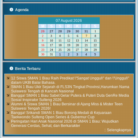
Agenda
07 August 2026
M
S
S
R
K
J
S
26
27
28
29
30
31
1
2
3
4
5
6
7
8
9
10
11
12
13
14
15
16
17
18
19
20
21
22
23
24
25
26
27
28
29
30
31
1
2
3
4
5
Berita Terbaru
12 Siswa SMAN 1 Biau Raih Predikat \"Sangat Unggul\" dan \"Unggul\"
dalam UKBI Balai Bahasa.
SMAN 1 Biau Ukir Sejarah di FLS3N Tingkat Provinsi,Harumkan Nama
Sulawesi Tengah di Kancah Nasional
Bangga! SMAN 1 Biau Sabet Gelar Putera & Puteri Duta GenRe Media
Sosial Inspirator Sulteng 2026
Alumni & Siswa SMAN 1 Biau Bersinar di Ajang Miss & Mister Teen
Sulawesi Tengah 2026!
Bangga! Srikandi SMAN 1 Biau Borong Medali di Kejuaraan
Taekwondo Sulteng Open Series & Gubernur Cup
Peringatan Hari Anak Nasional 2026 di SMAN 1 Biau: Wujudkan
Generasi Cerdas, Sehat, dan Berkarakter
::
Selengkapnya