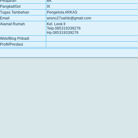
Pelajaran
BK
Pangkat/Gol
IX
Tugas Tambahan
Pengelola ARKAS
Email
wisno27sahib@gmail.com
Alamat Rumah
Kel. Leok II
Telp.085319339276
Hp.085319339276
Web/Blog Pribadi
Profil/Prestasi