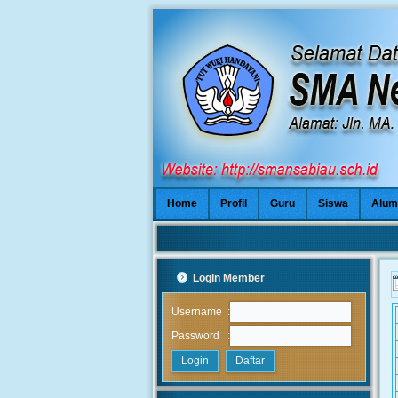
Home
Profil
Guru
Siswa
Alum
Login Member
:
Username
:
Password