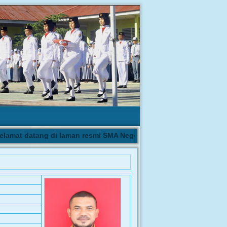
amat datang di laman resmi SMA Negeri 1 Biau | Pengumuman hasil