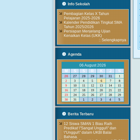
Info Sekolah
Pembagian Kelas X Tahun
Pelajaran 2025-2026
Kalender Pendidikan Tingkat SMA
Tahun 2025/2026
Persiapan Menjelang Ujian
Kenaikan Kelas (UKK)
::
Selengkapnya
Agenda
06 August 2026
M
S
S
R
K
J
S
26
27
28
29
30
31
1
2
3
4
5
6
7
8
9
10
11
12
13
14
15
16
17
18
19
20
21
22
23
24
25
26
27
28
29
30
31
1
2
3
4
5
Berita Terbaru
12 Siswa SMAN 1 Biau Raih
Predikat \"Sangat Unggul\" dan
\"Unggul\" dalam UKBI Balai
Bahasa.