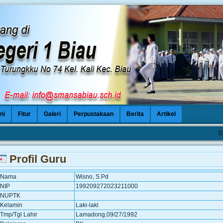
ni
Fitur
Galeri
Perpustakaan
Berita
Artikel
Sel
Profil Guru
Nama
Wisno, S.Pd
NIP
199209272023211000
NUPTK
Kelamin
Laki-laki
Tmp/Tgl Lahir
Lamadong,09/27/1992