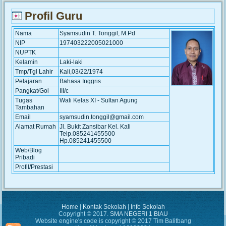
Profil Guru
Nama
Syamsudin T. Tonggil, M.Pd
NIP
197403222005021000
NUPTK
Kelamin
Laki-laki
Tmp/Tgl Lahir
Kali,03/22/1974
Pelajaran
Bahasa Inggris
Pangkat/Gol
III/c
Tugas
Wali Kelas XI - Sultan Agung
Tambahan
Email
syamsudin.tonggil@gmail.com
Alamat Rumah
Jl. Bukit Zansibar Kel. Kali
Telp.085241455500
Hp.085241455500
Web/Blog
Pribadi
Profil/Prestasi
Home
|
Kontak Sekolah
|
Info Sekolah
Copyright © 2017.
SMA NEGERI 1 BIAU
Website engine's code is copyright © 2017 Tim Balitbang