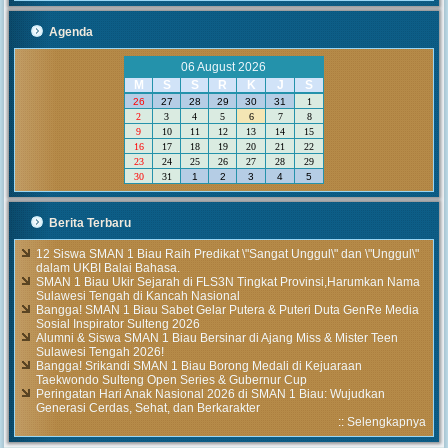
Agenda
06 August 2026
M
S
S
R
K
J
S
26
27
28
29
30
31
1
2
3
4
5
6
7
8
9
10
11
12
13
14
15
16
17
18
19
20
21
22
23
24
25
26
27
28
29
30
31
1
2
3
4
5
Berita Terbaru
12 Siswa SMAN 1 Biau Raih Predikat \"Sangat Unggul\" dan \"Unggul\"
dalam UKBI Balai Bahasa.
SMAN 1 Biau Ukir Sejarah di FLS3N Tingkat Provinsi,Harumkan Nama
Sulawesi Tengah di Kancah Nasional
Bangga! SMAN 1 Biau Sabet Gelar Putera & Puteri Duta GenRe Media
Sosial Inspirator Sulteng 2026
Alumni & Siswa SMAN 1 Biau Bersinar di Ajang Miss & Mister Teen
Sulawesi Tengah 2026!
Bangga! Srikandi SMAN 1 Biau Borong Medali di Kejuaraan
Taekwondo Sulteng Open Series & Gubernur Cup
Peringatan Hari Anak Nasional 2026 di SMAN 1 Biau: Wujudkan
Generasi Cerdas, Sehat, dan Berkarakter
::
Selengkapnya