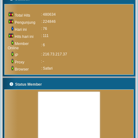
: 480634
Total Hits
: 224846
Pengunjung
: 76
Hari ini
: 111
Hits hari ini
Member
: 6
Online
: 216.73.217.37
IP
: -
Proxy
: Safari
Browser
Status Member
MUHAMMAD ARIF
(Alumni)
2020-05-05 15:46:03
Pengumuman mengenai prosedur
dan teknis penerimaan peserta
didik baru tahun 2020 akan
diumumkan setelah rapat
pembahasan hal tersebut yang