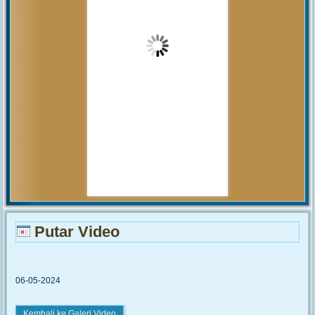
akan...
MUHAMMAD ARIF
(Alumni)
2018-12-05 10:42:02
Get prepared to be amazed of the
21st century educational system!
JUNIARTI
ABDURRAHMAN HI.
TAHIR (Guru)
2017-06-02 14:27:29
Alhamdulillah SMAN 1
Biau kembali menerima siswa baru
tahun pelajaran 2017/2018
Putar Video
06-05-2024
Kembali ke Galeri Video