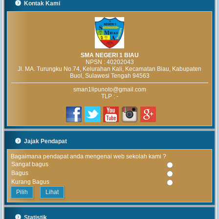
Kontak Kami
SMA NEGERI 1 BIAU
NPSN :
40202043
Jl. MA. Turungku No.74, Kelurahan Kali, Kecamatan Biau, Kabupaten
Buol, Sulawesi Tengah 94563
sman1lipunoto@gmail.com
TLP : -
Jajak Pendapat
Bagaimana pendapat anda mengenai web sekolah kami ?
Sangat bagus
Bagus
Kurang Bagus
Lihat
Statistik