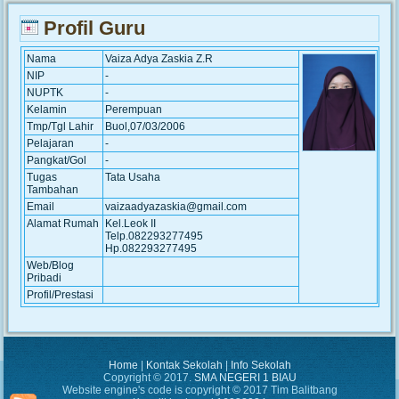
Profil Guru
Nama
Vaiza Adya Zaskia Z.R
NIP
-
NUPTK
-
Kelamin
Perempuan
Tmp/Tgl Lahir
Buol,07/03/2006
Pelajaran
-
Pangkat/Gol
-
Tugas
Tata Usaha
Tambahan
Email
vaizaadyazaskia@gmail.com
Alamat Rumah
Kel.Leok II
Telp.082293277495
Hp.082293277495
Web/Blog
Pribadi
Profil/Prestasi
Home
|
Kontak Sekolah
|
Info Sekolah
Copyright © 2017.
SMA NEGERI 1 BIAU
Website engine's code is copyright © 2017 Tim Balitbang