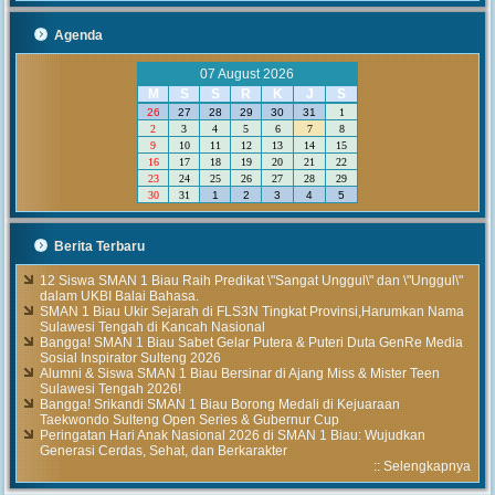
Agenda
07 August 2026
M
S
S
R
K
J
S
26
27
28
29
30
31
1
2
3
4
5
6
7
8
9
10
11
12
13
14
15
16
17
18
19
20
21
22
23
24
25
26
27
28
29
30
31
1
2
3
4
5
Berita Terbaru
12 Siswa SMAN 1 Biau Raih Predikat \"Sangat Unggul\" dan \"Unggul\"
dalam UKBI Balai Bahasa.
SMAN 1 Biau Ukir Sejarah di FLS3N Tingkat Provinsi,Harumkan Nama
Sulawesi Tengah di Kancah Nasional
Bangga! SMAN 1 Biau Sabet Gelar Putera & Puteri Duta GenRe Media
Sosial Inspirator Sulteng 2026
Alumni & Siswa SMAN 1 Biau Bersinar di Ajang Miss & Mister Teen
Sulawesi Tengah 2026!
Bangga! Srikandi SMAN 1 Biau Borong Medali di Kejuaraan
Taekwondo Sulteng Open Series & Gubernur Cup
Peringatan Hari Anak Nasional 2026 di SMAN 1 Biau: Wujudkan
Generasi Cerdas, Sehat, dan Berkarakter
::
Selengkapnya