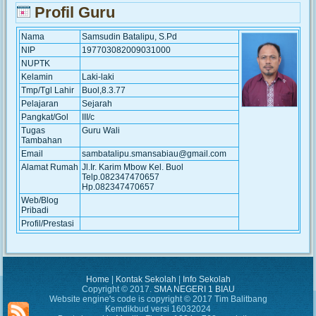
Profil Guru
Nama
Samsudin Batalipu, S.Pd
NIP
197703082009031000
NUPTK
Kelamin
Laki-laki
Tmp/Tgl Lahir
Buol,8.3.77
Pelajaran
Sejarah
Pangkat/Gol
III/c
Tugas
Guru Wali
Tambahan
Email
sambatalipu.smansabiau@gmail.com
Alamat Rumah
Jl.Ir. Karim Mbow Kel. Buol
Telp.082347470657
Hp.082347470657
Web/Blog
Pribadi
Profil/Prestasi
Home
|
Kontak Sekolah
|
Info Sekolah
Copyright © 2017.
SMA NEGERI 1 BIAU
Website engine's code is copyright © 2017 Tim Balitbang
Kemdikbud versi 16032024