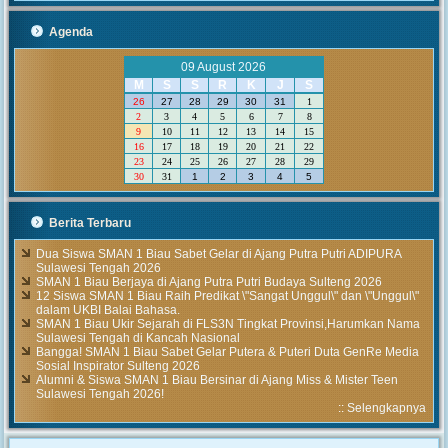
Agenda
09 August 2026
M
S
S
R
K
J
S
26
27
28
29
30
31
1
2
3
4
5
6
7
8
9
10
11
12
13
14
15
16
17
18
19
20
21
22
23
24
25
26
27
28
29
30
31
1
2
3
4
5
Berita Terbaru
Dua Siswa SMAN 1 Biau Sabet Gelar di Ajang Putra Putri ADIPURA
Sulawesi Tengah 2026
SMAN 1 Biau Berjaya di Ajang Putra Putri Budaya Sulteng 2026
12 Siswa SMAN 1 Biau Raih Predikat \"Sangat Unggul\" dan \"Unggul\"
dalam UKBI Balai Bahasa.
SMAN 1 Biau Ukir Sejarah di FLS3N Tingkat Provinsi,Harumkan Nama
Sulawesi Tengah di Kancah Nasional
Bangga! SMAN 1 Biau Sabet Gelar Putera & Puteri Duta GenRe Media
Sosial Inspirator Sulteng 2026
Alumni & Siswa SMAN 1 Biau Bersinar di Ajang Miss & Mister Teen
Sulawesi Tengah 2026!
::
Selengkapnya