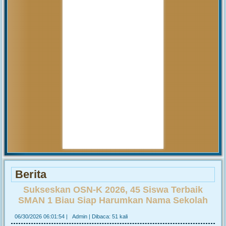
pembahasan hal tersebut yang
akan...
MUHAMMAD ARIF
(Alumni)
2018-12-05 10:42:02
Get prepared to be amazed of the
21st century educational system!
JUNIARTI
ABDURRAHMAN HI.
TAHIR (Guru)
2017-06-02 14:27:29
Alhamdulillah SMAN 1
Biau kembali menerima siswa baru
tahun pelajaran 2017/2018
Berita
Sukseskan OSN-K 2026, 45 Siswa Terbaik
SMAN 1 Biau Siap Harumkan Nama Sekolah
06/30/2026 06:01:54
|
Admin
|
Dibaca: 51 kali