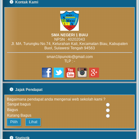
Kontak Kami
SMA NEGERI 1 BIAU
NPSN :
40202043
Jl. MA. Turungku No.74, Kelurahan Kali, Kecamatan Biau, Kabupaten
Buol, Sulawesi Tengah 94563
sman1lipunoto@gmail.com
TLP : -
Jajak Pendapat
Bagaimana pendapat anda mengenai web sekolah kami ?
Sangat bagus
Bagus
Kurang Bagus
Lihat
Statistik