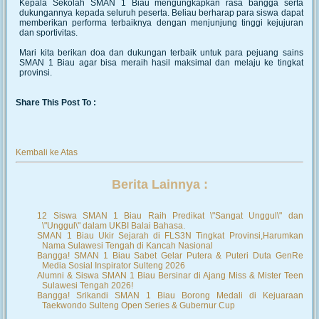
Kepala Sekolah SMAN 1 Biau mengungkapkan rasa bangga serta
dukungannya kepada seluruh peserta. Beliau berharap para siswa dapat
memberikan performa terbaiknya dengan menjunjung tinggi kejujuran
dan sportivitas.
Mari kita berikan doa dan dukungan terbaik untuk para pejuang sains
SMAN 1 Biau agar bisa meraih hasil maksimal dan melaju ke tingkat
provinsi.
Share This Post To :
Kembali ke Atas
Berita Lainnya :
12 Siswa SMAN 1 Biau Raih Predikat \"Sangat Unggul\" dan
\"Unggul\" dalam UKBI Balai Bahasa.
SMAN 1 Biau Ukir Sejarah di FLS3N Tingkat Provinsi,Harumkan
Nama Sulawesi Tengah di Kancah Nasional
Bangga! SMAN 1 Biau Sabet Gelar Putera & Puteri Duta GenRe
Media Sosial Inspirator Sulteng 2026
Alumni & Siswa SMAN 1 Biau Bersinar di Ajang Miss & Mister Teen
Sulawesi Tengah 2026!
Bangga! Srikandi SMAN 1 Biau Borong Medali di Kejuaraan
Taekwondo Sulteng Open Series & Gubernur Cup