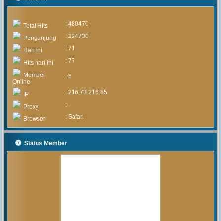
: 480470
Total Hits
: 224730
Pengunjung
: 71
Hari ini
: 77
Hits hari ini
Member
: 6
Online
: 216.73.216.85
IP
: -
Proxy
: Safari
Browser
Status Member
MUHAMMAD ARIF
(Alumni)
2020-05-05 15:46:03
Pengumuman mengenai prosedur
dan teknis penerimaan peserta
didik baru tahun 2020 akan
diumumkan setelah rapat