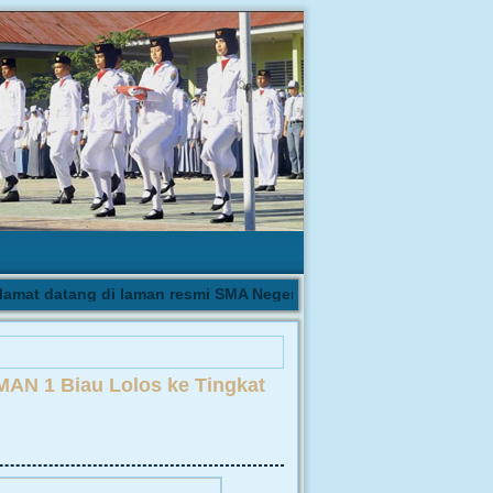
t datang di laman resmi SMA Negeri 1 Biau | Pengumuman hasil s
MAN 1 Biau Lolos ke Tingkat