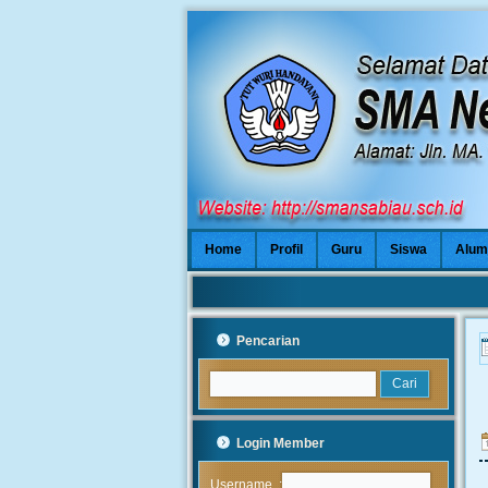
Home
Profil
Guru
Siswa
Alum
Pencarian
Login Member
:
Username