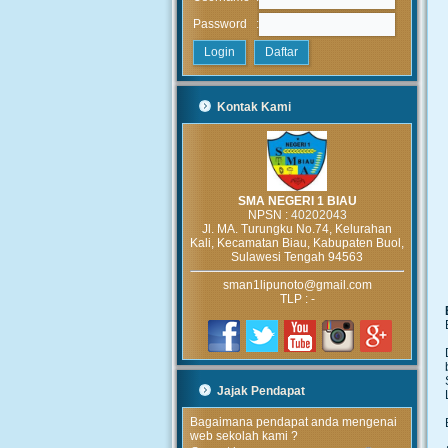
:
Password
Kontak Kami
SMA NEGERI 1 BIAU
NPSN :
40202043
Jl. MA. Turungku No.74, Kelurahan
Kali, Kecamatan Biau, Kabupaten Buol,
Sulawesi Tengah 94563
sman1lipunoto@gmail.com
TLP : -
Jajak Pendapat
Bagaimana pendapat anda mengenai
web sekolah kami ?