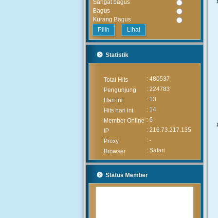
Sangat bagus
Bagus
Kurang Bagus
Lihat
Statistik
: 480537
Total Hits
: 224783
Pengunjung
: 13
Hari ini
: 14
Hits hari ini
: 6
Member Online
: 216.73.217.135
IP
: -
Proxy
: Safari
Browser
Status Member
MUHAMMAD ARIF
(Alumni)
2020-05-05 15:46:03