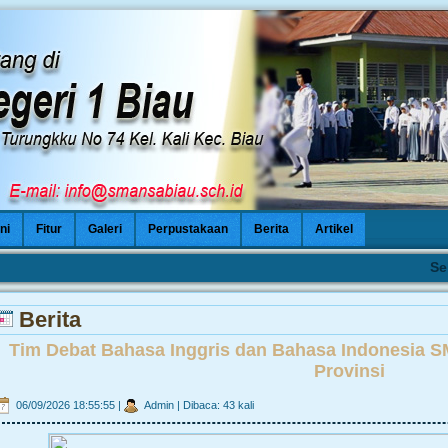
ni
Fitur
Galeri
Perpustakaan
Berita
Artikel
Selama
Berita
Tim Debat Bahasa Inggris dan Bahasa Indonesia S
Provinsi
06/09/2026 18:55:55
|
Admin
|
Dibaca: 43 kali