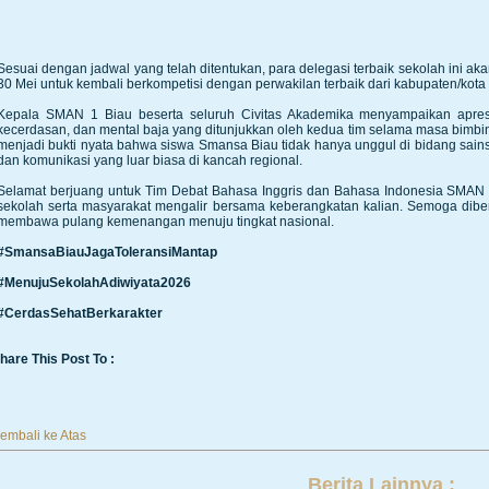
Sesuai dengan jadwal yang telah ditentukan, para delegasi terbaik sekolah ini aka
30 Mei untuk kembali berkompetisi dengan perwakilan terbaik dari kabupaten/kota
Kepala SMAN 1 Biau beserta seluruh Civitas Akademika menyampaikan apresias
kecerdasan, dan mental baja yang ditunjukkan oleh kedua tim selama masa bimbin
menjadi bukti nyata bahwa siswa Smansa Biau tidak hanya unggul di bidang sains, 
dan komunikasi yang luar biasa di kancah regional.
Selamat berjuang untuk Tim Debat Bahasa Inggris dan Bahasa Indonesia SMAN 
sekolah serta masyarakat mengalir bersama keberangkatan kalian. Semoga diber
membawa pulang kemenangan menuju tingkat nasional.
#SmansaBiauJagaToleransiMantap
#MenujuSekolahAdiwiyata2026
#CerdasSehatBerkarakter
hare This Post To :
embali ke Atas
Berita Lainnya :