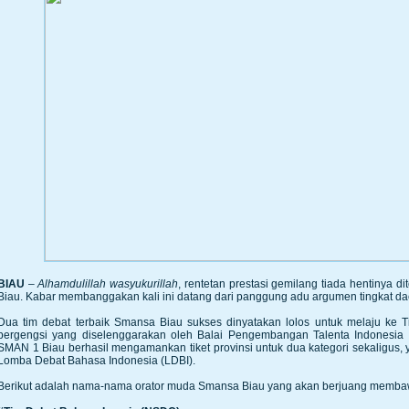
BIAU
–
Alhamdulillah wasyukurillah
, rentetan prestasi gemilang tiada hentinya d
Biau. Kabar membanggakan kali ini datang dari panggung adu argumen tingkat da
Dua tim debat terbaik Smansa Biau sukses dinyatakan lolos untuk melaju ke T
bergengsi yang diselenggarakan oleh Balai Pengembangan Talenta Indonesia (B
SMAN 1 Biau berhasil mengamankan tiket provinsi untuk dua kategori sekaligus
Lomba Debat Bahasa Indonesia (LDBI).
Berikut adalah nama-nama orator muda Smansa Biau yang akan berjuang memba