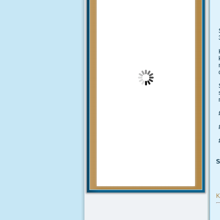
Pengumuman
mengenai prosedur dan teknis
penerimaan peserta didik baru
tahun 2020 akan diumumkan
setelah rapat pembahasan hal
tersebut yang akan...
MUHAMMAD ARIF
(Alumni)
2018-12-05 10:42:02
Get prepared to be
amazed of the 21st century
educational system!
JUNIARTI
ABDURRAHMAN HI.
TAHIR (Guru)
2017-06-02 14:27:29
S
Alhamdulillah SMAN 1 Biau
kembali menerima siswa baru
tahun pelajaran 2017/2018
K