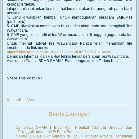
kerabat terdekat.
tetapi panitia tekankan kembali hal tersebut akan berpengaruh pada hasil
penilaian.
4. CMB diwajibkan kembali untuk menggunakan seragam SMP/MTs
(putih-biru).
5. CMB diwajibkan membawah bukti daftar akun pada saat mengikuti Tes
Wawancara.
6. CMB yang tidak hadir di tes Wawancara akan di anggap gugur pada tes
Wawancara.
Untuk melihat jadwal Tes Wawancara Panitia telah menautkan file
tersebut pada link berikut :
https://drive.google.com/.../1NaD9U9smWFIRTS9fMRH.../view...
Demikian Informasi dan Hal-hal teknis terkait persiapan Tes Wawancara.
Atas nama Panitia SPMB SMAN 1 Biau mengucapkan Terima Kasih.
Share This Post To :
Kembali ke Atas
Berita Lainnya :
12 Siswa SMAN 1 Biau Raih Predikat \"Sangat Unggul\" dan
\"Unggul\" dalam UKBI Balai Bahasa.
SMAN 1 Biau Ukir Sejarah di FLS3N Tingkat Provinsi,Harumkan