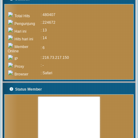
: 480407
Total Hits
: 224672
Pengunjung
: 13
Hari ini
: 14
Hits hari ini
Member
: 6
Online
: 216.73.217.150
IP
: -
Proxy
: Safari
Browser
Status Member
MUHAMMAD ARIF
(Alumni)
2020-05-05 15:46:03
Pengumuman mengenai prosedur
dan teknis penerimaan peserta
didik baru tahun 2020 akan
diumumkan setelah rapat