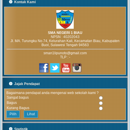
Kontak Kami
SMA NEGERI 1 BIAU
NPSN :
40202043
Jl. MA. Turungku No.74, Kelurahan Kali, Kecamatan Biau, Kabupaten
Buol, Sulawesi Tengah 94563
sman1lipunoto@gmail.com
TLP : -
Jajak Pendapat
Bagaimana pendapat anda mengenai web sekolah kami ?
Sangat bagus
Bagus
Kurang Bagus
Lihat
Statistik