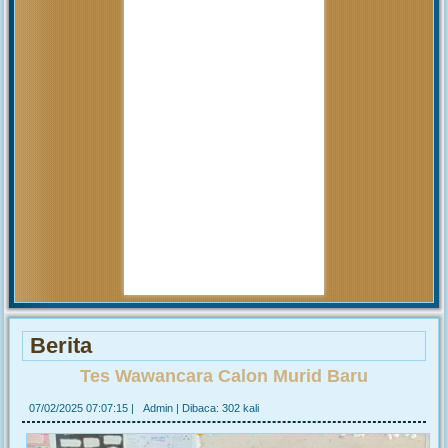
pembahasan hal tersebut yang
akan...
MUHAMMAD ARIF
(Alumni)
2018-12-05 10:42:02
Get prepared to be amazed of the
21st century educational system!
JUNIARTI
ABDURRAHMAN HI.
TAHIR (Guru)
2017-06-02 14:27:29
Alhamdulillah SMAN 1
Biau kembali menerima siswa baru
tahun pelajaran 2017/2018
Berita
Tes Wawancara Calon Murid Baru
07/02/2025 07:07:15
|
Admin
|
Dibaca: 302 kali