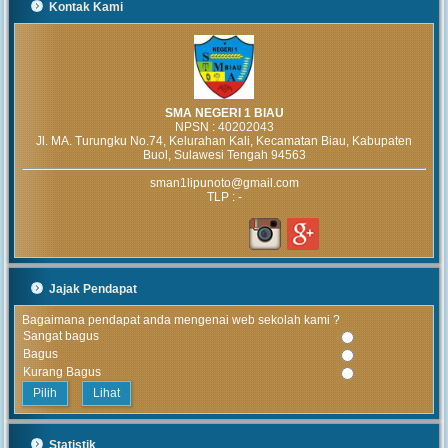
Kontak Kami
SMA NEGERI 1 BIAU
NPSN :
40202043
Jl. MA. Turungku No.74, Kelurahan Kali, Kecamatan Biau, Kabupaten
Buol, Sulawesi Tengah 94563
sman1lipunoto@gmail.com
MUHAMMAD ARIF
TLP : -
(Alumni)
2018-12-05 10:42:02
Get prepared to be
amazed of the 21st
century educational system!
Jajak Pendapat
JUNIARTI
Bagaimana pendapat anda mengenai web sekolah kami ?
ABDURRAHMAN HI.
Sangat bagus
TAHIR (Guru)
Bagus
2017-06-02 14:27:29
Kurang Bagus
Alhamdulillah SMAN 1
Lihat
Biau kembali menerima siswa baru
tahun pelajaran 2017/2018
Statistik