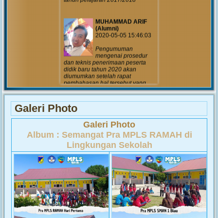
MUHAMMAD ARIF
(Alumni)
2020-05-05 15:46:03
Pengumuman
mengenai prosedur
dan teknis penerimaan peserta
didik baru tahun 2020 akan
diumumkan setelah rapat
pembahasan hal tersebut yang
akan...
MUHAMMAD ARIF
Galeri Photo
(Alumni)
2018-12-05 10:42:02
Galeri Photo
Get prepared to be
Album :
Semangat Pra MPLS RAMAH di
amazed of the 21st
century educational system!
Lingkungan Sekolah