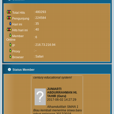
MUHAMMAD ARIF
(Alumni)
2020-05-05 15:46:03
: 480293
Total Hits
Pengumuman
: 224584
Pengunjung
mengenai prosedur
: 35
dan teknis penerimaan peserta
Hari ini
didik baru tahun 2020 akan
: 40
Hits hari ini
diumumkan setelah rapat
pembahasan hal tersebut yang
Member
: 6
akan...
Online
: 216.73.216.94
IP
MUHAMMAD ARIF
: -
Proxy
(Alumni)
: Safari
2018-12-05 10:42:02
Browser
Get prepared to be
amazed of the 21st
Status Member
century educational system!
JUNIARTI
ABDURRAHMAN HI.
TAHIR (Guru)
2017-06-02 14:27:29
Alhamdulillah SMAN 1
Biau kembali menerima siswa baru
tahun pelajaran 2017/2018