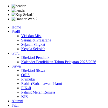
Home
Profil
Visi dan Misi
Sarana & Prasarana
Sejarah Singkat
Kepala Sekolah
Guru
Direktori Pendidik
Kalender Pendidikan Tahun Pelajaran 2025/2026
Siswa
Direktori Siswa
OSIS
Pramuka
Rohis (Rohaniawan Islam)
PIK-R
Palang Merah Remaja
KIR
Alumni
Fitur