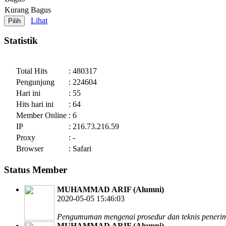
Kurang Bagus
Lihat
Statistik
Total Hits
: 480317
Pengunjung
: 224604
Hari ini
: 55
Hits hari ini
: 64
Member Online
: 6
IP
: 216.73.216.59
Proxy
: -
Browser
: Safari
Status Member
MUHAMMAD ARIF (Alumni)
2020-05-05 15:46:03
Pengumuman mengenai prosedur dan teknis penerima
MUHAMMAD ARIF (Alumni)