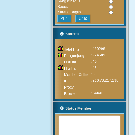
Sangat bagus
Bagus
Kurang Bagus
Lihat
Statistik
: 480298
Total Hits
: 224589
Pengunjung
: 40
Hari ini
: 45
Hits hari ini
: 6
Member Online
: 216.73.217.138
IP
: -
Proxy
: Safari
Browser
Status Member
MUHAMMAD ARIF
(Alumni)
2020-05-05 15:46:03