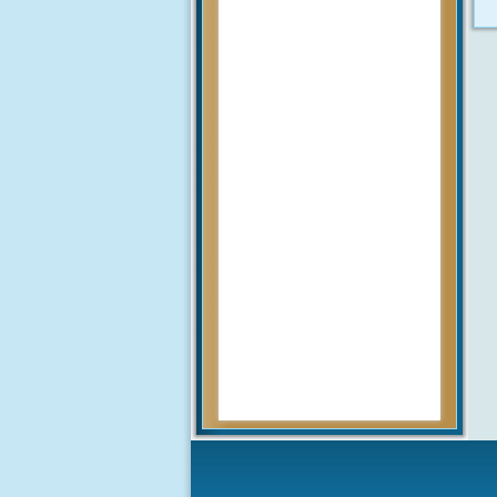
Pengumuman
mengenai prosedur dan teknis
penerimaan peserta didik baru
tahun 2020 akan diumumkan
setelah rapat pembahasan hal
tersebut yang akan...
MUHAMMAD ARIF
(Alumni)
2018-12-05 10:42:02
Get prepared to be
amazed of the 21st century
educational system!
JUNIARTI
ABDURRAHMAN HI.
TAHIR (Guru)
2017-06-02 14:27:29
Alhamdulillah SMAN 1 Biau
kembali menerima siswa baru
tahun pelajaran 2017/2018