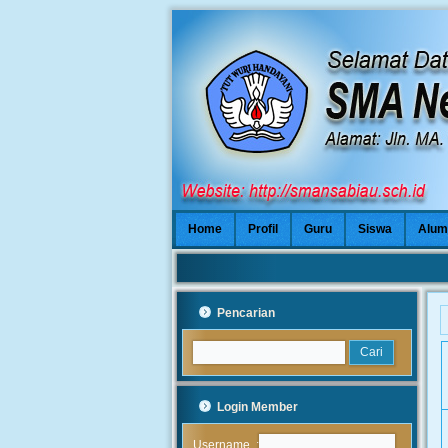
Home
Profil
Guru
Siswa
Alum
Pencarian
Login Member
:
Username