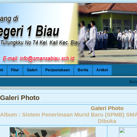
ni
Fitur
Galeri
Perpustakaan
Berita
Artikel
Selamat
Galeri Photo
Galeri Photo
Album :
Sistem Penerimaan Murid Baru (SPMB) SMA
Dibuka