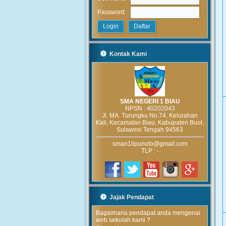
:
Password
Kontak Kami
SMA NEGERI 1 BIAU
NPSN :
40202043
Jl. MA. Turungku No.74, Kelurahan
Kali, Kecamatan Biau, Kabupaten Buol,
Sulawesi Tengah 94563
sman1lipunoto@gmail.com
TLP : -
Jajak Pendapat
Bagaimana pendapat anda mengenai
web sekolah kami ?