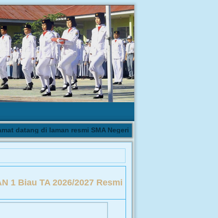
 datang di laman resmi SMA Negeri 1 Biau | Pengumuman hasil se
N 1 Biau TA 2026/2027 Resmi