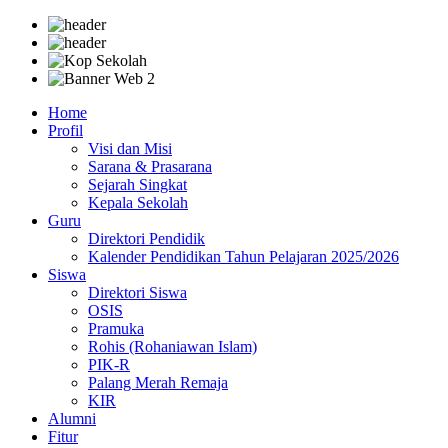
Home
Profil
Visi dan Misi
Sarana & Prasarana
Sejarah Singkat
Kepala Sekolah
Guru
Direktori Pendidik
Kalender Pendidikan Tahun Pelajaran 2025/2026
Siswa
Direktori Siswa
OSIS
Pramuka
Rohis (Rohaniawan Islam)
PIK-R
Palang Merah Remaja
KIR
Alumni
Fitur