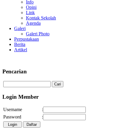
Info
Opini
Link
Kontak Sekolah
Agenda
Galeri
Galeri Photo
Perpustakaan
Berita
Artikel
Selamat datang di laman resmi SMA
Pencarian
Login Member
Username
:
Password
: