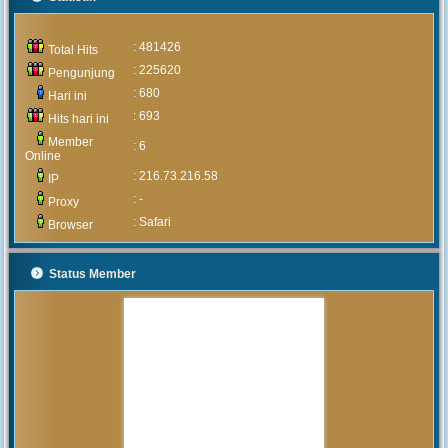
: 481426
Total Hits
: 225620
Pengunjung
: 680
Hari ini
: 693
Hits hari ini
Member
: 6
Online
: 216.73.216.58
IP
: -
Proxy
: Safari
Browser
Status Member
MUHAMMAD ARIF
(Alumni)
2020-05-05 15:46:03
Pengumuman mengenai prosedur
dan teknis penerimaan peserta
didik baru tahun 2020 akan
diumumkan setelah rapat
pembahasan hal tersebut yang