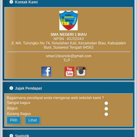
Kontak Kami
SMA NEGERI 1 BIAU
NPSN :
40202043
Jl. MA. Turungku No.74, Kelurahan Kali, Kecamatan Biau, Kabupaten
Buol, Sulawesi Tengah 94563
sman1lipunoto@gmail.com
TLP : -
Jajak Pendapat
Bagaimana pendapat anda mengenai web sekolah kami ?
Sangat bagus
Bagus
Kurang Bagus
Lihat
Statistik