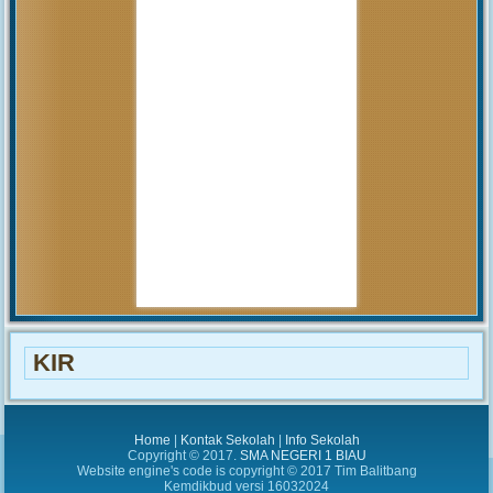
akan...
MUHAMMAD ARIF
(Alumni)
2018-12-05 10:42:02
Get prepared to be amazed of the
21st century educational system!
JUNIARTI
ABDURRAHMAN HI.
TAHIR (Guru)
2017-06-02 14:27:29
Alhamdulillah SMAN 1
Biau kembali menerima siswa baru
tahun pelajaran 2017/2018
KIR
Home
|
Kontak Sekolah
|
Info Sekolah
Copyright © 2017.
SMA NEGERI 1 BIAU
Website engine's code is copyright © 2017 Tim Balitbang
Kemdikbud versi 16032024