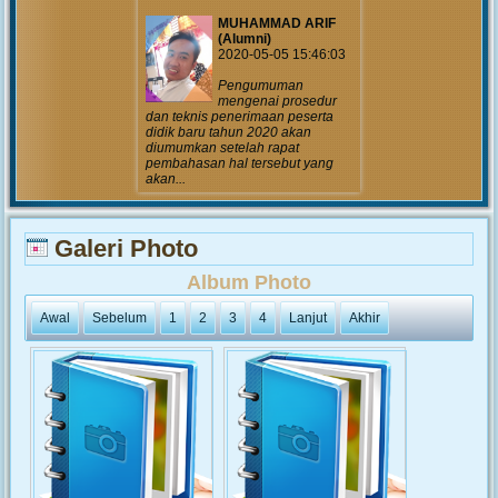
MUHAMMAD ARIF
(Alumni)
2020-05-05 15:46:03
Pengumuman
mengenai prosedur
dan teknis penerimaan peserta
didik baru tahun 2020 akan
diumumkan setelah rapat
pembahasan hal tersebut yang
akan...
MUHAMMAD ARIF
Galeri Photo
(Alumni)
2018-12-05 10:42:02
Album Photo
Get prepared to be
amazed of the 21st
Awal
Sebelum
1
2
3
4
Lanjut
Akhir
century educational system!