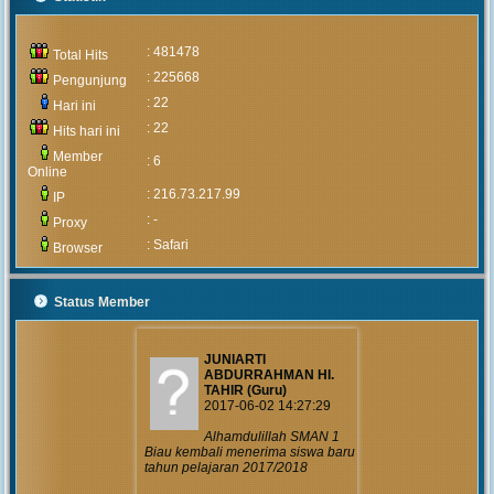
MUHAMMAD ARIF
(Alumni)
2020-05-05 15:46:03
: 481478
Total Hits
Pengumuman
: 225668
Pengunjung
mengenai prosedur
: 22
dan teknis penerimaan peserta
Hari ini
didik baru tahun 2020 akan
: 22
Hits hari ini
diumumkan setelah rapat
pembahasan hal tersebut yang
Member
: 6
akan...
Online
: 216.73.217.99
IP
MUHAMMAD ARIF
: -
Proxy
(Alumni)
: Safari
2018-12-05 10:42:02
Browser
Get prepared to be
amazed of the 21st
Status Member
century educational system!
JUNIARTI
ABDURRAHMAN HI.
TAHIR (Guru)
2017-06-02 14:27:29
Alhamdulillah SMAN 1
Biau kembali menerima siswa baru
tahun pelajaran 2017/2018