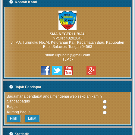
Kontak Kami
SMA NEGERI 1 BIAU
NPSN :
40202043
Jl. MA. Turungku No.74, Kelurahan Kali, Kecamatan Biau, Kabupaten
Buol, Sulawesi Tengah 94563
sman1lipunoto@gmail.com
MUHAMMAD ARIF
TLP : -
(Alumni)
2018-12-05 10:42:02
Get prepared to be
amazed of the 21st
century educational system!
Jajak Pendapat
JUNIARTI
Bagaimana pendapat anda mengenai web sekolah kami ?
ABDURRAHMAN HI.
Sangat bagus
TAHIR (Guru)
Bagus
2017-06-02 14:27:29
Kurang Bagus
Alhamdulillah SMAN 1
Lihat
Biau kembali menerima siswa baru
tahun pelajaran 2017/2018
Statistik