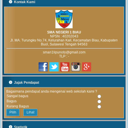
Kontak Kami
SMA NEGERI 1 BIAU
NPSN :
40202043
Jl. MA. Turungku No.74, Kelurahan Kali, Kecamatan Biau, Kabupaten
Buol, Sulawesi Tengah 94563
sman1lipunoto@gmail.com
MUHAMMAD ARIF
TLP : -
(Alumni)
2018-12-05 10:42:02
Get prepared to be
amazed of the 21st
century educational system!
Jajak Pendapat
JUNIARTI
Bagaimana pendapat anda mengenai web sekolah kami ?
ABDURRAHMAN HI.
Sangat bagus
TAHIR (Guru)
Bagus
2017-06-02 14:27:29
Kurang Bagus
Alhamdulillah SMAN 1
Lihat
Biau kembali menerima siswa baru
tahun pelajaran 2017/2018
Statistik