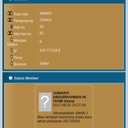
MUHAMMAD ARIF
(Alumni)
2020-05-05 15:46:03
: 480605
Total Hits
Pengumuman
: 224822
Pengunjung
mengenai prosedur
: 52
dan teknis penerimaan peserta
Hari ini
didik baru tahun 2020 akan
: 82
Hits hari ini
diumumkan setelah rapat
pembahasan hal tersebut yang
Member
: 6
akan...
Online
: 216.73.216.6
IP
MUHAMMAD ARIF
: -
Proxy
(Alumni)
: Safari
2018-12-05 10:42:02
Browser
Get prepared to be
amazed of the 21st
Status Member
century educational system!
JUNIARTI
ABDURRAHMAN HI.
TAHIR (Guru)
2017-06-02 14:27:29
Alhamdulillah SMAN 1
Biau kembali menerima siswa baru
tahun pelajaran 2017/2018