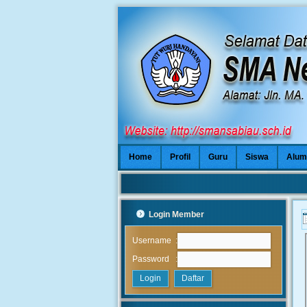
Home
Profil
Guru
Siswa
Alum
Login Member
:
Username
:
Password