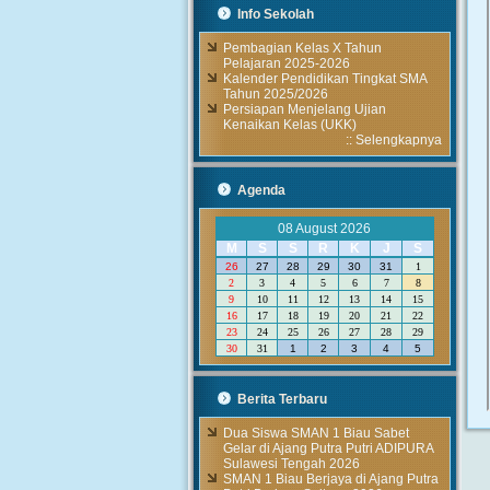
Info Sekolah
Pembagian Kelas X Tahun
Pelajaran 2025-2026
Kalender Pendidikan Tingkat SMA
Tahun 2025/2026
Persiapan Menjelang Ujian
Kenaikan Kelas (UKK)
::
Selengkapnya
Agenda
08 August 2026
M
S
S
R
K
J
S
26
27
28
29
30
31
1
2
3
4
5
6
7
8
9
10
11
12
13
14
15
16
17
18
19
20
21
22
23
24
25
26
27
28
29
30
31
1
2
3
4
5
Berita Terbaru
Dua Siswa SMAN 1 Biau Sabet
Gelar di Ajang Putra Putri ADIPURA
Sulawesi Tengah 2026
SMAN 1 Biau Berjaya di Ajang Putra