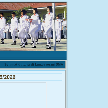
Selamat datang di laman resmi SMA Negeri 1 Biau | Pengumuman h
5/2026