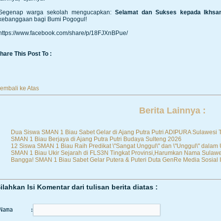
Segenap warga sekolah mengucapkan:
Selamat dan Sukses kepada Ikhsan
kebanggaan bagi Bumi Pogogul!
https://www.facebook.com/share/p/18FJXnBPue/
hare This Post To :
embali ke Atas
Berita Lainnya :
Dua Siswa SMAN 1 Biau Sabet Gelar di Ajang Putra Putri ADIPURA Sulawesi
SMAN 1 Biau Berjaya di Ajang Putra Putri Budaya Sulteng 2026
12 Siswa SMAN 1 Biau Raih Predikat \"Sangat Unggul\" dan \"Unggul\" dalam
SMAN 1 Biau Ukir Sejarah di FLS3N Tingkat Provinsi,Harumkan Nama Sulawe
Bangga! SMAN 1 Biau Sabet Gelar Putera & Puteri Duta GenRe Media Sosial I
ilahkan Isi Komentar dari tulisan berita diatas :
Nama     :