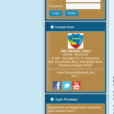
:
Password
Kontak Kami
SMA NEGERI 1 BIAU
NPSN :
40202043
Jl. MA. Turungku No.74, Kelurahan
Kali, Kecamatan Biau, Kabupaten Buol,
Sulawesi Tengah 94563
sman1lipunoto@gmail.com
TLP : -
Jajak Pendapat
Bagaimana pendapat anda mengenai
web sekolah kami ?