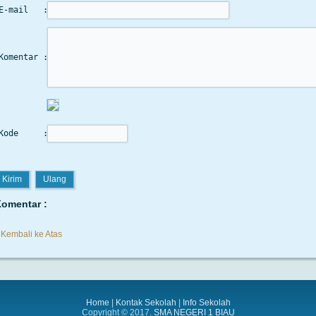
E-mail   :
Komentar :
Kode     :
omentar :
Kembali ke Atas
Home
|
Kontak Sekolah
|
Info Sekolah
Copyright © 2017.
SMA NEGERI 1 BIAU