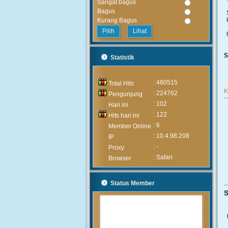
Sangat bagus
Bagus
Kurang Bagus
Lihat
S
Statistik
: 480515
Total Hits
K
: 224762
Pengunjung
: 102
Hari ini
: 122
Hits hari ini
: 6
Member Online
: 10.4.98.208
IP
: -
Proxy
: Safari
Browser
Status Member
S
MUHAMMAD ARIF
(Alumni)
2020-05-05 15:46:03