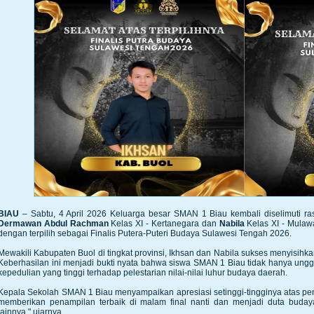
BIAU
– Sabtu, 4 April 2026 Keluarga besar SMAN 1 Biau kembali diselimuti r
Dermawan Abdul Rachman
Kelas XI - Kertanegara dan
Nabila
Kelas XI - Mulaw
dengan terpilih sebagai Finalis Putera-Puteri Budaya Sulawesi Tengah 2026.
Mewakili Kabupaten Buol di tingkat provinsi, Ikhsan dan Nabila sukses menyisihkan
Keberhasilan ini menjadi bukti nyata bahwa siswa SMAN 1 Biau tidak hanya unggu
kepedulian yang tinggi terhadap pelestarian nilai-nilai luhur budaya daerah.
Kepala Sekolah SMAN 1 Biau menyampaikan apresiasi setinggi-tingginya atas pe
memberikan penampilan terbaik di malam final nanti dan menjadi duta bud
lainnya," ujarnya.