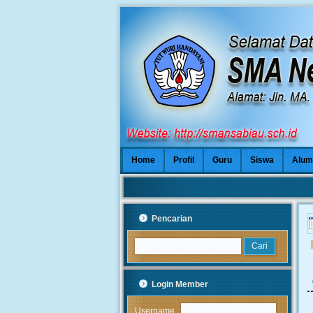
Home
Profil
Guru
Siswa
Alum
Pencarian
Login Member
:
Username