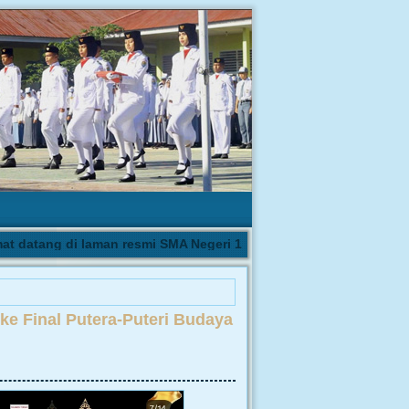
datang di laman resmi SMA Negeri 1 Biau | Pengumuman hasil sel
e Final Putera-Puteri Budaya