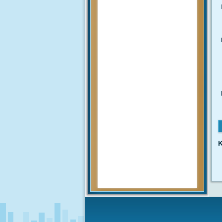
Pengumuman
mengenai prosedur dan teknis
penerimaan peserta didik baru
tahun 2020 akan diumumkan
setelah rapat pembahasan hal
tersebut yang akan...
MUHAMMAD ARIF
(Alumni)
2018-12-05 10:42:02
Get prepared to be
amazed of the 21st century
educational system!
JUNIARTI
ABDURRAHMAN HI.
K
TAHIR (Guru)
2017-06-02 14:27:29
Alhamdulillah SMAN 1 Biau
kembali menerima siswa baru
tahun pelajaran 2017/2018