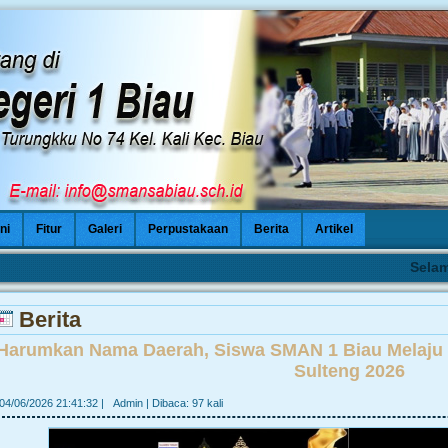
ni
Fitur
Galeri
Perpustakaan
Berita
Artikel
Selamat 
Berita
Harumkan Nama Daerah, Siswa SMAN 1 Biau Melaju k
Sulteng 2026
04/06/2026 21:41:32
|
Admin
|
Dibaca: 97 kali