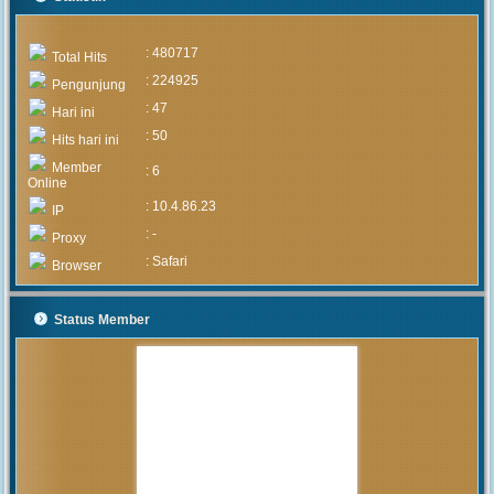
: 480717
Total Hits
: 224925
Pengunjung
: 47
Hari ini
: 50
Hits hari ini
Member
: 6
Online
: 10.4.86.23
IP
: -
Proxy
: Safari
Browser
Status Member
MUHAMMAD ARIF
(Alumni)
2020-05-05 15:46:03
Pengumuman mengenai prosedur
dan teknis penerimaan peserta
didik baru tahun 2020 akan
diumumkan setelah rapat