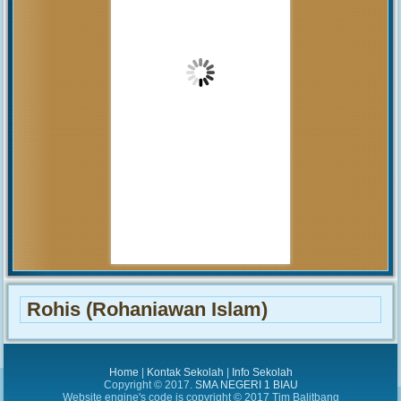
pembahasan hal tersebut yang
akan...
MUHAMMAD ARIF
(Alumni)
2018-12-05 10:42:02
Get prepared to be amazed of the
21st century educational system!
JUNIARTI
ABDURRAHMAN HI.
TAHIR (Guru)
2017-06-02 14:27:29
Alhamdulillah SMAN 1
Biau kembali menerima siswa baru
tahun pelajaran 2017/2018
Rohis (Rohaniawan Islam)
Home
|
Kontak Sekolah
|
Info Sekolah
Copyright © 2017.
SMA NEGERI 1 BIAU
Website engine's code is copyright © 2017 Tim Balitbang