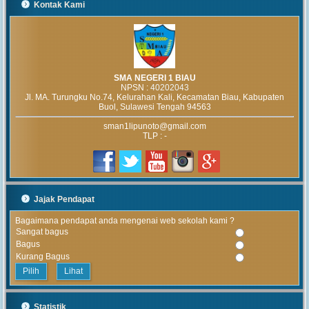
Kontak Kami
SMA NEGERI 1 BIAU
NPSN :
40202043
Jl. MA. Turungku No.74, Kelurahan Kali, Kecamatan Biau, Kabupaten
Buol, Sulawesi Tengah 94563
sman1lipunoto@gmail.com
TLP : -
Jajak Pendapat
Bagaimana pendapat anda mengenai web sekolah kami ?
Sangat bagus
Bagus
Kurang Bagus
Lihat
Statistik